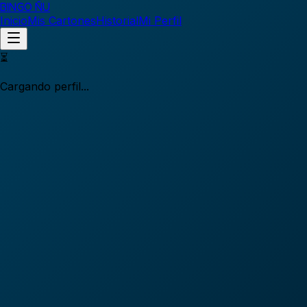
BINGO ÑU
Inicio
Mis Cartones
Historial
Mi Perfil
⏳
Cargando perfil...